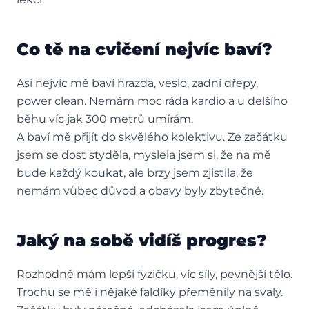
Co tě na cvičení nejvíc baví?
Asi nejvíc mě baví hrazda, veslo, zadní dřepy,
power clean. Nemám moc ráda kardio a u delšího
běhu víc jak 300 metrů umírám.
A baví mě přijít do skvělého kolektivu. Ze začátku
jsem se dost styděla, myslela jsem si, že na mě
bude každý koukat, ale brzy jsem zjistila, že
nemám vůbec důvod a obavy byly zbytečné.
Jaký na sobě vidíš progres?
Rozhodně mám lepší fyzičku, víc síly, pevnější tělo.
Trochu se mě i nějaké faldíky přeměnily na svaly.