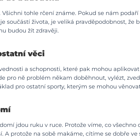
 Všichni tohle rčení známe. Pokud se nám podaří u
 je součástí života, je veliká pravděpodobnost, že b
mu budou žít zdravěji.
statní věci
ovednosti a schopnosti, které pak mohou aplikovat
ude pro ně problém někam doběhnout, vylézt, zved
áklad pro ostatní sporty, kterým se mohou věnovat
omí
ědomí jdou ruku v ruce. Protože víme, co všechno 
ější. A protože na sobě makáme, cítíme se dobře ve 