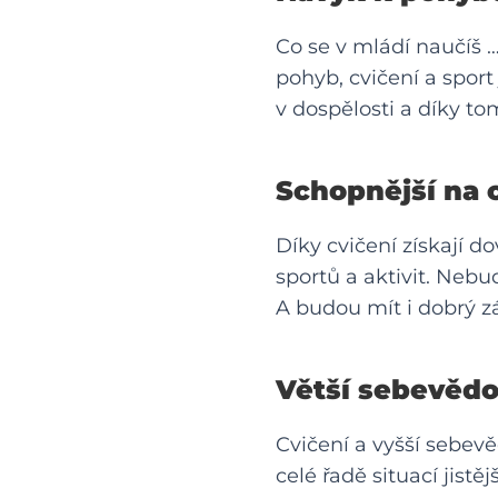
Co se v mládí naučíš …
pohyb, cvičení a sport
v dospělosti a díky to
Schopnější na o
Díky cvičení získají d
sportů a aktivit. Neb
A budou mít i dobrý z
Větší sebevěd
Cvičení a vyšší sebev
celé řadě situací jist