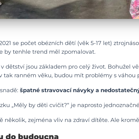
021 se počet obézních dětí (věk 5-17 let)
ztrojnáso
e by tenhle trend měl zpomalovat.
v dětství jsou základem pro celý život. Bohužel v
ž v tak ranném věku, budou mít problémy s váhou p
asnadě:
špatné stravovací návyky a nedostatečn
zku „Měly by děti cvičit?“ je naprosto jednoznačn
ěkolik, zejména vliv na zdraví dítěte. Ale kromě 
u do budoucna