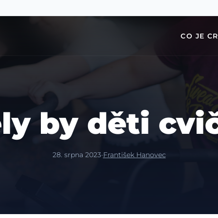
CO JE C
ly by děti cvič
28. srpna 2023
·
František Hanovec