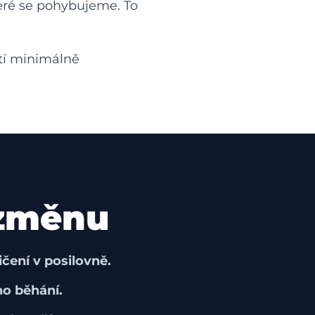
eré se pohybujeme. To
atí minimálně
 změnu
čení v posilovně.
o běhání.