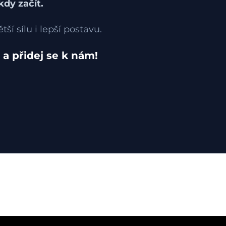
dy začít.
tší sílu i lepší postavu.
 a přidej se k nám!