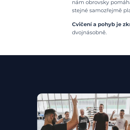
nám obrovsky pomáhá i
stejné samozřejmě plat
Cvičení a pohyb je zk
dvojnásobně.