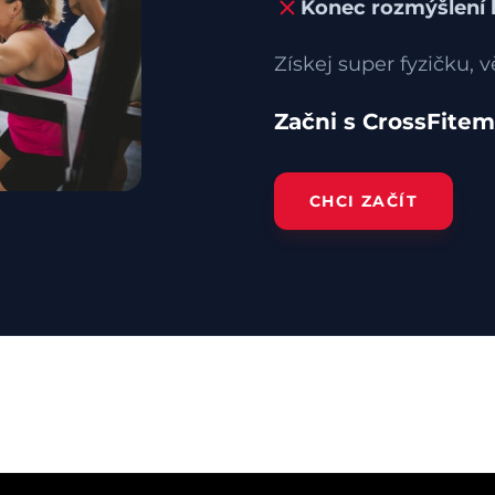
Konec rozmýšlení k
Získej super fyzičku, vě
Začni s CrossFitem
CHCI ZAČÍT