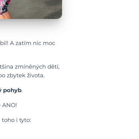
bil
! A zatím nic moc
ětšina zmíněných dětí,
o zbytek života.
ý pohyb
.
é ANO!
toho i tyto: