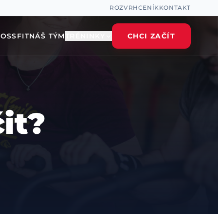
ROZVRH
CENÍK
KONTAKT
ROSSFIT
NÁŠ TÝM
TRÉNINKY
CHCI ZAČÍT
it?