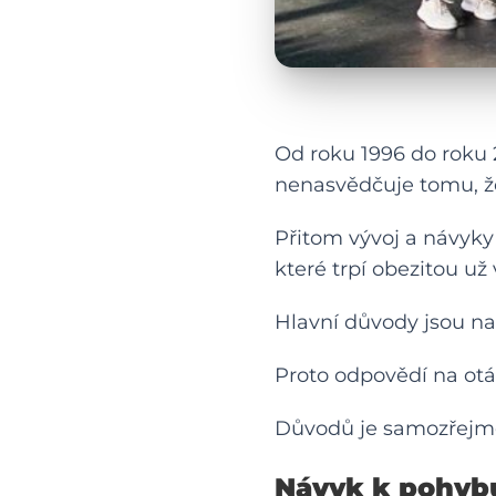
Od roku 1996 do roku 2
nenasvědčuje tomu, ž
Přitom vývoj a návyky 
které trpí obezitou u
Hlavní důvody jsou n
Proto odpovědí na otá
Důvodů je samozřejmě n
Návyk k pohyb