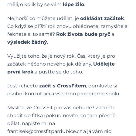
měli, o kolik by se vám
lépe žilo
.
Nejhorší, co můžete udělat, je
odkládat začátek
.
Co když se příští rok znovu ohlédnete, zamyslíte a
řeknete si to samé?
Rok života bude pryč
a
výsledek žádný
.
Využijte toho, že je nový rok. Čas, který je pro
začátek něčeho nového jak dělaný.
Udělejte
první krok
a pusťte se do toho.
Jestli chcete
začít s CrossFitem
,
domluvte si
osobní konzultaci
a všechno probereme spolu.
Myslíte, že CrossFit pro vás nebude? Začněte
chodit do fitka (pokud nevíte, co tam přesně
dělat, napište mi na
frantisek@crossfitpardubice.cz
a já vám rád