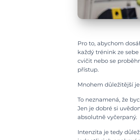
Pro to, abychom dosáhl
každý trénink ze sebe
cvičit nebo se proběh
přístup.
Mnohem důležitější j
To neznamená, že bych
Jen je dobré si uvědom
absolutně vyčerpaný.
Intenzita je tedy důl