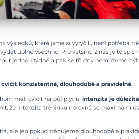
i výsledků, které jsme si vytyčili, není potřeba t
 vydat úplně všechno. Pro většinu z nás je to spí
nout jednou týdně a pak se tři dny nemůžeme hýb
e
cvičit konzistentně, dlouhodobě a pravidelně
.
om měli cvičit na půl plynu,
intenzita je důležit
it, že intenzita tréninku nerovná se maximální ús
ežitá, ale jen pokud trénujeme dlouhodobě a pravid