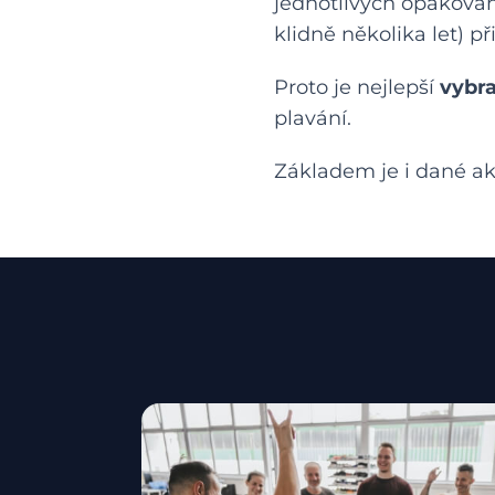
jednotlivých opakován
klidně několika let) při
Proto je nejlepší
vybra
plavání.
Základem je i dané akt