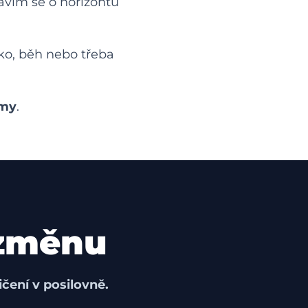
avím se o horizontu
fitko, běh nebo třeba
amy
.
 změnu
čení v posilovně.