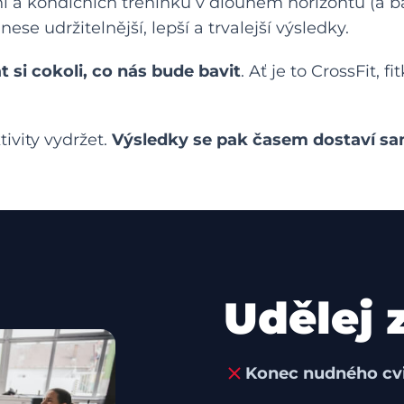
í a kondičních tréninků v dlouhém horizontu (a b
nese udržitelnější, lepší a trvalejší výsledky.
t si cokoli, co nás bude bavit
. Ať je to CrossFit, 
ivity vydržet.
Výsledky se pak časem dostaví s
Udělej
Konec nudného cvi