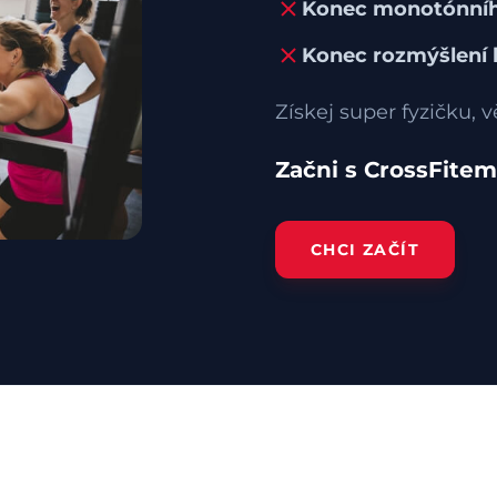
Konec monotónníh
Konec rozmýšlení k
Získej super fyzičku, vě
Začni s CrossFitem
CHCI ZAČÍT