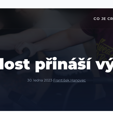
CO JE C
lost přináší v
30. ledna 2023
·
František Hanovec