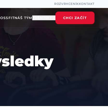
ROZVRH
CENÍK
KONTAKT
ROSSFIT
NÁŠ TÝM
TRÉNINKY
CHCI ZAČÍT
ýsledky