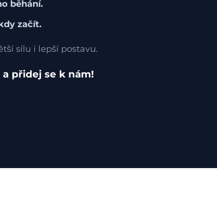
o běhání.
dy začít.
tší sílu i lepší postavu.
 a přidej se k nám!