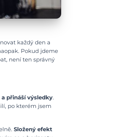
rénovat každý den a
š naopak. Pokud jdeme
at, není ten správný
á a přináší výsledky
.
ilí, po kterém jsem
elně.
Složený efekt