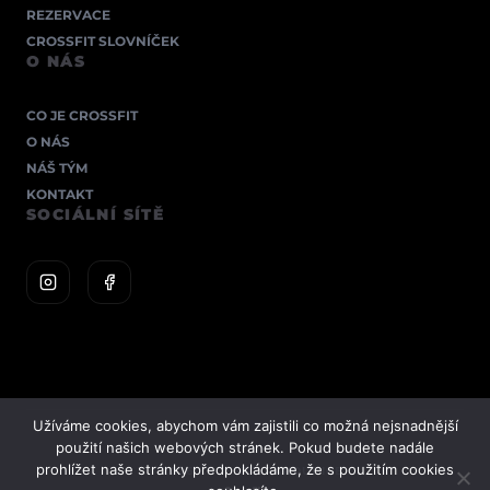
REZERVACE
CROSSFIT SLOVNÍČEK
O NÁS
CO JE CROSSFIT
O NÁS
NÁŠ TÝM
KONTAKT
SOCIÁLNÍ SÍTĚ
Užíváme cookies, abychom vám zajistili co možná nejsnadnější
použití našich webových stránek. Pokud budete nadále
prohlížet naše stránky předpokládáme, že s použitím cookies
© 2026 CROSSFIT PARDUBICE