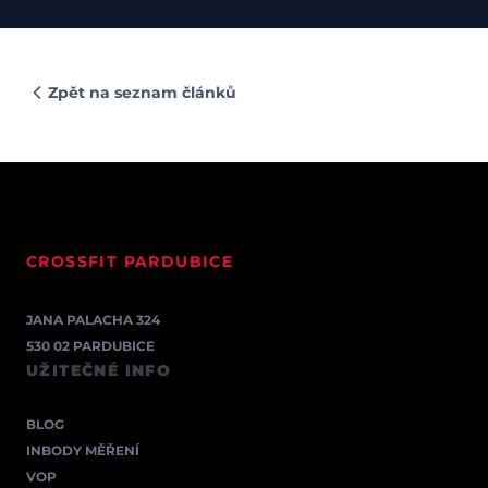
Zpět na seznam článků
CROSSFIT PARDUBICE
JANA PALACHA 324
530 02 PARDUBICE
UŽITEČNÉ INFO
BLOG
INBODY MĚŘENÍ
VOP