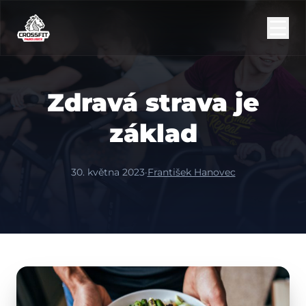
Zdravá strava je
základ
30. května 2023
·
František Hanovec