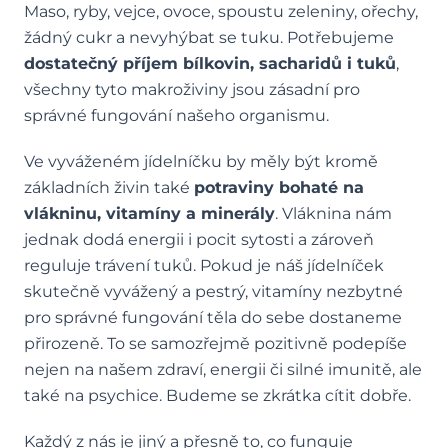
Maso, ryby, vejce, ovoce, spoustu zeleniny, ořechy,
žádný cukr a nevyhýbat se tuku. Potřebujeme
dostatečný příjem bílkovin, sacharidů i tuků
,
všechny tyto makroživiny jsou zásadní pro
správné fungování našeho organismu.
Ve vyváženém jídelníčku by měly být kromě
základních živin také
potraviny bohaté na
vlákninu, vitamíny a minerály
. Vláknina nám
jednak dodá energii i pocit sytosti a zároveň
reguluje trávení tuků. Pokud je náš jídelníček
skutečně vyvážený a pestrý, vitamíny nezbytné
pro správné fungování těla do sebe dostaneme
přirozeně. To se samozřejmě pozitivně podepíše
nejen na našem zdraví, energii či silné imunitě, ale
také na psychice. Budeme se zkrátka cítit dobře.
Každý z nás je jiný a přesně to, co funguje