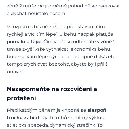
zóně 2 můžeme poměrně pohodlně konverzovat
a dýchat neustále nosem.
V rozporu s běžně zažitou představou „čím
rychleji a víc, tím lépe“, u běhu naopak platí, že
pomalu = lépe
. Čím víc času odběháte v zóně 2,
tím se zvýší vaše vytrvalost, ekonomika běhu,
bude se vám lépe dýchat a postupně dokážete
tempo zrychlovat bez toho, abyste byli příliš
unavení.
Nezapomeňte na rozcvičení a
protažení
Před každým během je vhodné se
alespoň
trochu zahřát
. Rychlá chůze, mírný výklus,
atletická abeceda, dynamický strečink. To