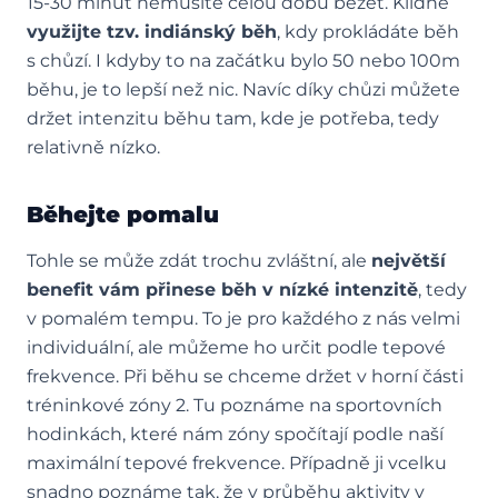
15-30 minut nemusíte celou dobu běžet. Klidně
využijte tzv. indiánský běh
, kdy prokládáte běh
s chůzí. I kdyby to na začátku bylo 50 nebo 100m
běhu, je to lepší než nic. Navíc díky chůzi můžete
držet intenzitu běhu tam, kde je potřeba, tedy
relativně nízko.
Běhejte pomalu
Tohle se může zdát trochu zvláštní, ale
největší
benefit vám přinese běh v nízké intenzitě
, tedy
v pomalém tempu. To je pro každého z nás velmi
individuální, ale můžeme ho určit podle tepové
frekvence. Při běhu se chceme držet v horní části
tréninkové zóny 2. Tu poznáme na sportovních
hodinkách, které nám zóny spočítají podle naší
maximální tepové frekvence. Případně ji vcelku
snadno poznáme tak, že v průběhu aktivity v